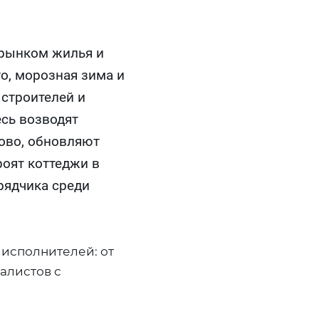
 рынком жилья и
о, морозная зима и
 строителей и
сь возводят
ово, обновляют
роят коттеджи в
рядчика среди
исполнителей: от
алистов с