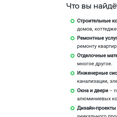
Что вы найдёт
Строительные к
домов, коттеджей
Ремонтные услу
ремонту квартир
Отделочные мат
многое другое.
Инженерные си
канализации, эл
Окна и двери
– п
алюминиевых ко
Дизайн‑проекты
уникального про