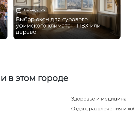
8 июня, 2026
Выбор окон для сурового
С
уфимского климата – ПВХ или
дерево
и в этом городе
Здоровье и медицина
Отдых, развлечения и х
и