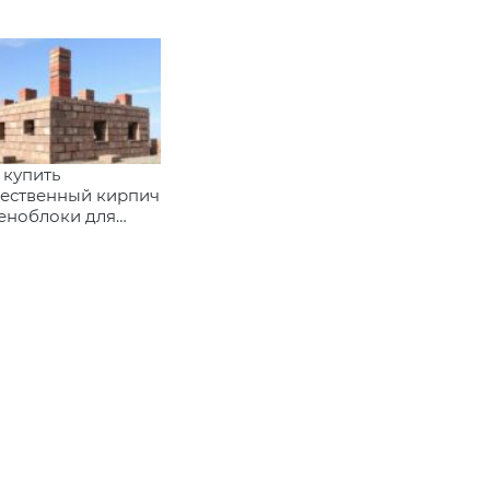
 купить
чественный кирпич
еноблоки для
оительства в
лининграде