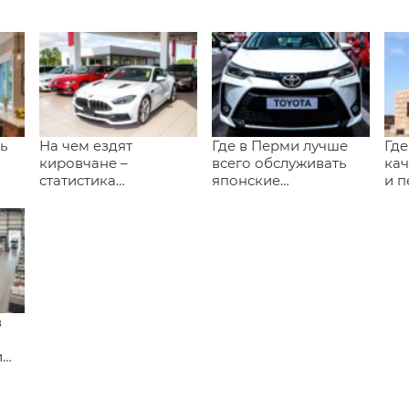
ь
На чем ездят
Где в Перми лучше
Где
кировчане –
всего обслуживать
ка
статистика
японские
и п
популярных марок и
автомобили
стр
моделей
Ка
в
и