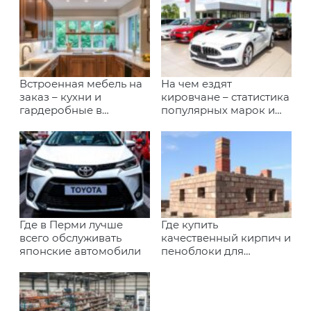
Встроенная мебель на
На чем ездят
заказ – кухни и
кировчане – статистика
гардеробные в
популярных марок и
Иркутске
моделей
Где в Перми лучше
Где купить
всего обслуживать
качественный кирпич и
японские автомобили
пеноблоки для
строительства в
Калининграде