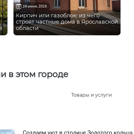
24 июня, 2026
Кирпич или газоблок: из чего
строят частные дома в Ярославской
е
области
и в этом городе
Товары и услуги
Создаем уют в столице Золотого кольца.