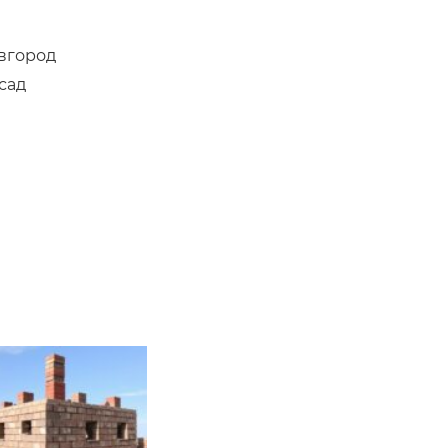
вгород
сад