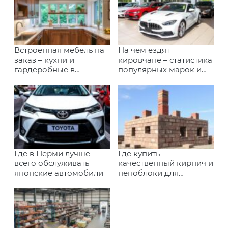
Встроенная мебель на
На чем ездят
заказ – кухни и
кировчане – статистика
гардеробные в
популярных марок и
Иркутске
моделей
Где в Перми лучше
Где купить
всего обслуживать
качественный кирпич и
японские автомобили
пеноблоки для
строительства в
Калининграде