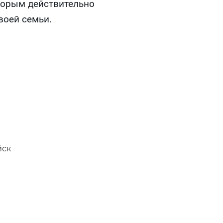
оторым действительно
воей семьи.
йск