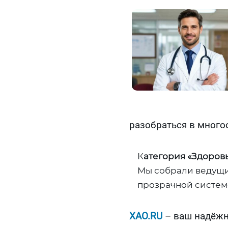
разобраться в много
К
атегория «Здоров
Мы собрали ведущи
прозрачной систем
XAO.RU
– ваш надёжн