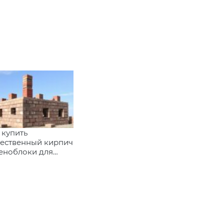
 купить
чественный кирпич
еноблоки для
оительства в
лининграде