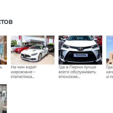
стов
ь
На чем ездят
Где в Перми лучше
Где
кировчане –
всего обслуживать
ка
статистика
японские
и п
популярных марок и
автомобили
стр
моделей
Ка