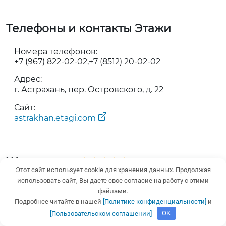
Телефоны и контакты Этажи
Номера телефонов:
+7 (967) 822-02-02
+7 (8512) 20-02-02
Адрес:
г. Астрахань, пер. Островского, д. 22
Сайт:
astrakhan.etagi.com
Жилсовет
5,0 rating based on 18 ratings
5/5 (на основе 18 отзывов)
Этот сайт использует cookie для хранения данных. Продолжая
использовать сайт, Вы даете свое согласие на работу с этими
– агентство недвижимости в Астрахани.
файлами.
Подробнее читайте в нашей
[Политике конфиденциальности]
и
Компания предоставляет услуги в сфере
[Пользовательском соглашении]
OK
купли-продажи, аренды недвижимости,