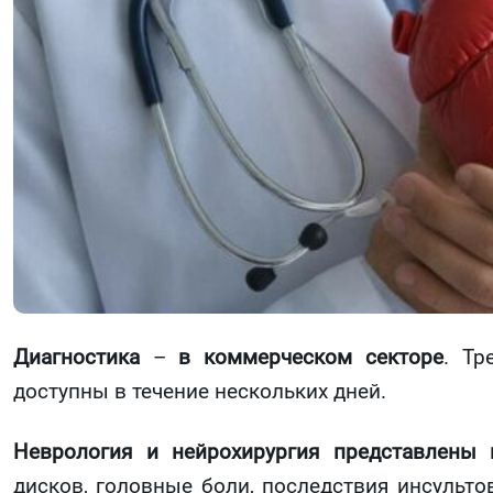
Диагностика
–
в коммерческом секторе
. Тр
доступны в течение нескольких дней.
Неврология и нейрохирургия представлены 
дисков, головные боли, последствия инсульто