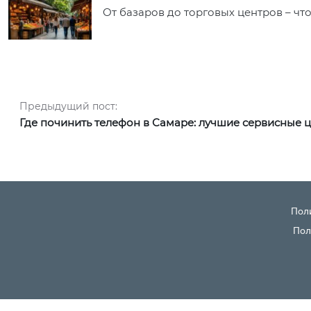
От базаров до торговых центров – чт
Навигация по записям
Предыдущий пост:
Предыдущий пост:
Где починить телефон в Самаре: лучшие сервисные 
Пол
Пол