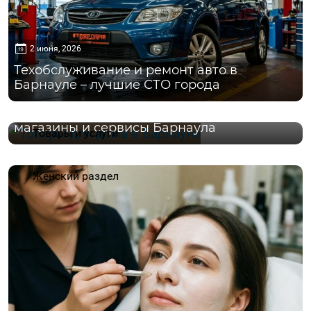
2 июня, 2026
Техобслуживание и ремонт авто в
Барнауле – лучшие СТО города
13 мая, 2026
Все для дома и семьи – товарные
магазины и сервисы Барнаула
Товары и услуги
Женский раздел