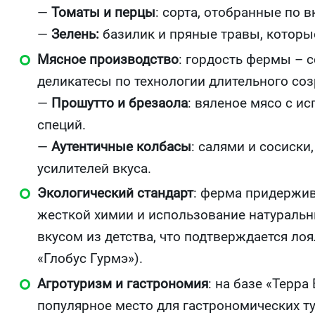
—
Томаты и перцы
: сорта, отобранные по 
—
Зелень:
базилик и пряные травы, которы
Мясное производство
: гордость фермы – 
деликатесы по технологии длительного соз
—
Прошутто и брезаола
: вяленое мясо с и
специй.
—
Аутентичные колбасы
: салями и сосиски
усилителей вкуса.
Экологический стандарт
: ферма придержив
жесткой химии и использование натуральн
вкусом из детства, что подтверждается ло
«Глобус Гурмэ»).
Агротуризм и гастрономия
: на базе «Терр
популярное место для гастрономических ту